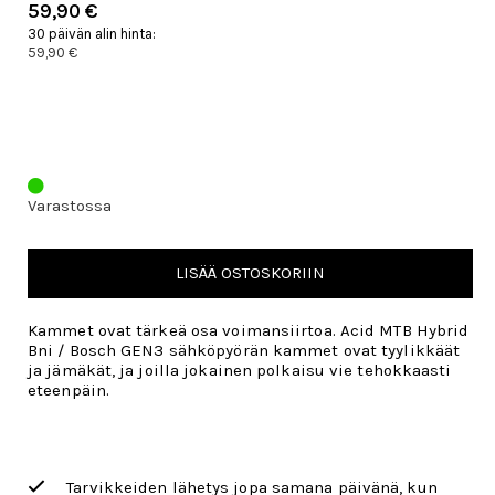
59,90 €
30 päivän alin hinta:
59,90 €
Varastossa
LISÄÄ OSTOSKORIIN
Kammet ovat tärkeä osa voimansiirtoa. Acid MTB Hybrid
Bni / Bosch GEN3 sähköpyörän kammet ovat tyylikkäät
ja jämäkät, ja joilla jokainen polkaisu vie tehokkaasti
eteenpäin.
Tarvikkeiden lähetys jopa samana päivänä, kun