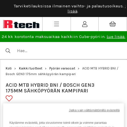
Tarviketilauksissa ilmainen vaihto- ja palautusoikeus.
Lue
lisää
.
24 kk korotonta maksuaikaa kaikkiin Cube-pyöriin.
Lue lisää.
Koti
Kaikki tuotteet
Pyörän varaosat
ACID MTB HYBRID BNI /
>
>
>
Bosch GEN3 175mm sähköpyörän kampipari
ACID MTB HYBRID BNI / BOSCH GEN3
175MM SÄHKÖPYÖRÄN KAMPIPARI
Tuotenumero: 23416
Jatka vain välttämättömillä evästeillä
Käytämme evästeitä, jotta sivustomme toimii oikein ja voimme parantaa