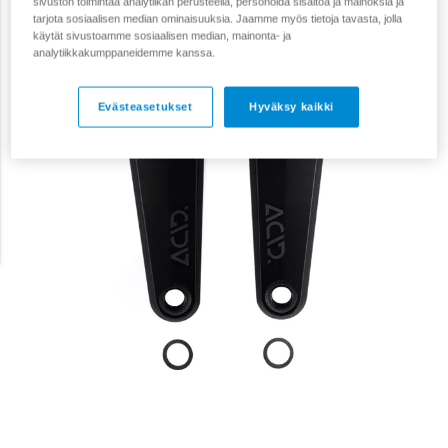
sivuston toimintaa analytiikan perusteella, personoida sisältöä ja mainoksia ja
tarjota sosiaalisen median ominaisuuksia. Jaamme myös tietoja tavasta, jolla
käytät sivustoamme sosiaalisen median, mainonta- ja
analytiikkakumppaneidemme kanssa.
Evästeasetukset
Hyväksy kaikki