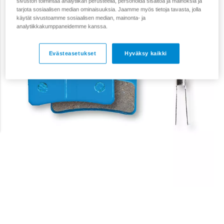
sivuston toimintaa analytiikan perusteella, personoida sisältöä ja mainoksia ja
tarjota sosiaalisen median ominaisuuksia. Jaamme myös tietoja tavasta, jolla
käytät sivustoamme sosiaalisen median, mainonta- ja
analytiikkakumppaneidemme kanssa.
Evästeasetukset
Hyväksy kaikki