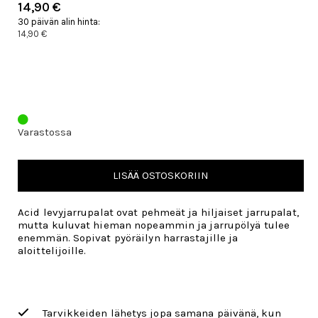
14,90 €
30 päivän alin hinta:
14,90 €
Varastossa
LISÄÄ OSTOSKORIIN
Acid levyjarrupalat ovat
pehmeät ja hiljaiset jarrupalat,
mutta kuluvat hieman nopeammin ja jarrupölyä tulee
enemmän. Sopivat pyöräilyn harrastajille ja
aloittelijoille.
Tarvikkeiden lähetys jopa samana päivänä, kun