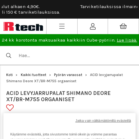
Tarviketilauksissa ilmainen vaihto- ja palautusoikeus.
Lue
lisää
.
24 kk korotonta maksuaikaa kaikkiin Cube-pyöriin.
Lue lisää.
Koti
Kaikki tuotteet
Pyörän varaosat
ACID levyjarrupalat
>
>
>
Shimano Deore XT/BR-M755 orgaaniset
ACID LEVYJARRUPALAT SHIMANO DEORE
XT/BR-M755 ORGAANISET
Tuotenumero: 21499
Jatka vain välttämättömillä evästeillä
Käytämme evästeitä, jotta sivustomme toimii oikein ja voimme parantaa