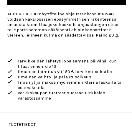
ACID KIOX 300 näyttöteline ohjaustankoon #93548
voidaan kaksiosaisen epäsymmetrisen rakenteensa
ansiosta kiinnittää joko keskelle ohjaustangon eteen
tai sporttisemman näköisesti ohjainkannattimen
viereen. Telineen kulma on säädettävissä. Paino 29 g.
Tarvikkeiden lähetys jopa samana päivänä, kun
tilaat ennen klo 12
Ilmainen toimitus yli 150 € tarviketilauksille
Ilmainen vaihto- ja palautusoikeus
Tilaa nyt ja maksa myöhemmin Klarna laskulla tai
osamaksulla
Verkkokaupan tuotteet suoraan Pirkkalan
varastossamme
TUOTETIEDOT