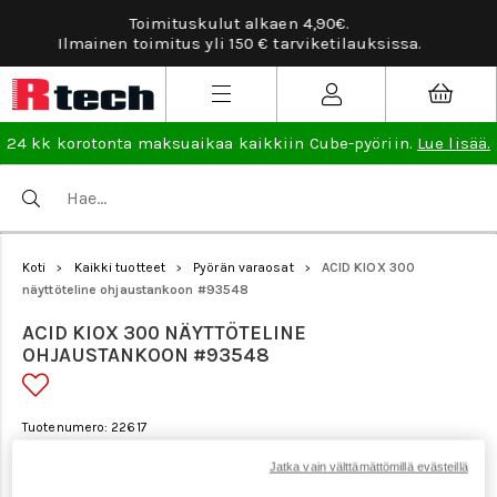
Tarviketilauksissa ilmainen vaihto- ja palautusoi
ssa.
lisää
.
24 kk korotonta maksuaikaa kaikkiin Cube-pyöriin.
Lue lisää.
Koti
Kaikki tuotteet
Pyörän varaosat
ACID KIOX 300
>
>
>
näyttöteline ohjaustankoon #93548
ACID KIOX 300 NÄYTTÖTELINE
OHJAUSTANKOON #93548
Tuotenumero: 22617
Jatka vain välttämättömillä evästeillä