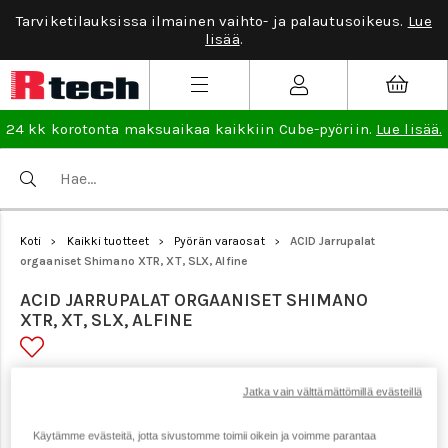
Tarviketilauksissa ilmainen vaihto- ja palautusoikeus.
Lue
lisää
.
24 kk korotonta maksuaikaa kaikkiin Cube-pyöriin.
Lue lisää.
Koti
Kaikki tuotteet
Pyörän varaosat
ACID Jarrupalat
>
>
>
orgaaniset Shimano XTR, XT, SLX, Alfine
ACID JARRUPALAT ORGAANISET SHIMANO
XTR, XT, SLX, ALFINE
Tuotenumero: 21580
Jatka vain välttämättömillä evästeillä
Käytämme evästeitä, jotta sivustomme toimii oikein ja voimme parantaa