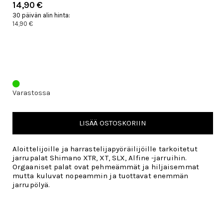
14,90 €
30 päivän alin hinta:
14,90 €
Varastossa
LISÄÄ OSTOSKORIIN
Aloittelijoille ja harrastelijapyöräilijöille tarkoitetut
jarrupalat Shimano XTR, XT, SLX, Alfine -jarruihin.
Orgaaniset palat ovat pehmeämmät ja hiljaisemmat
mutta kuluvat nopeammin ja tuottavat enemmän
jarrupölyä.