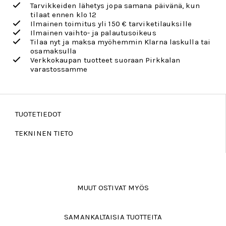
Tarvikkeiden lähetys jopa samana päivänä, kun
tilaat ennen klo 12
Ilmainen toimitus yli 150 € tarviketilauksille
Ilmainen vaihto- ja palautusoikeus
Tilaa nyt ja maksa myöhemmin Klarna laskulla tai
osamaksulla
Verkkokaupan tuotteet suoraan Pirkkalan
varastossamme
TUOTETIEDOT
TEKNINEN TIETO
MUUT OSTIVAT MYÖS
SAMANKALTAISIA TUOTTEITA