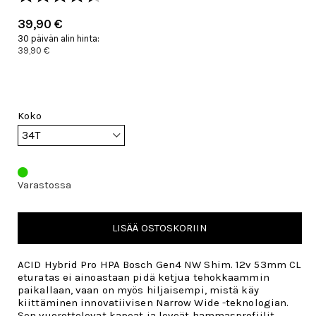
39,90 €
30 päivän alin hinta:
39,90 €
Koko
Varastossa
LISÄÄ OSTOSKORIIN
ACID Hybrid Pro HPA Bosch Gen4 NW Shim. 12v 53mm CL
eturatas ei ainoastaan pidä ketjua tehokkaammin
paikallaan, vaan on myös hiljaisempi, mistä käy
kiittäminen innovatiivisen Narrow Wide -teknologian.
Sen vuorottelevat kapeat ja leveät hammasprofiilit