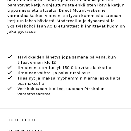
parantavat ketjun ohjautumista ehkäisten ikäviä ketjun
tippumisia eturattaalta. Direct Mount -rakenne
varmistaa kaiken voiman siirtyvän kammesta suoraan
ketjuun lähes häviöttä. Moderneilla ja dynaamisilla
yksityiskohdillaan ACID-eturattaat kiinnittävät huomion
joka pyörässä.
Tarvikkeiden lähetys jopa samana päivänä, kun
tilaat ennen klo 12
Ilmainen toimitus yli 150 € tarviketilauksille
Ilmainen vaihto- ja palautusoikeus
Tilaa nyt ja maksa myöhemmin Klarna laskulla tai
osamaksulla
Verkkokaupan tuotteet suoraan Pirkkalan
varastossamme
TUOTETIEDOT