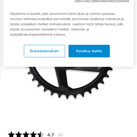
Jatka vain välttämättömillä evästeillä
Käytämme evästeitä, jotta sivustomme toimii oikein ja voimme parantaa
sivuston toimintaa analytiikan perusteella, personoida sisältöä ja mainoksia ja
tarjota sosiaalisen median ominaisuuksia. Jaamme myös tietoja tavasta, jolla
käytät sivustoamme sosiaalisen median, mainonta- ja
analytiikkakumppaneidemme kanssa.
Evästeasetukset
Hyväksy kaikki
Keskimääräinen luokitus:
4.7
(
äänet:
3
)