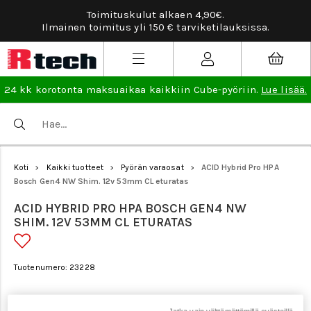
tuskulut alkaen 4,90€.
Tarviketilauksissa il
tus yli 150 € tarviketilauksissa.
24 kk korotonta maksuaikaa kaikkiin Cube-pyöriin.
Lue lisää.
Koti
Kaikki tuotteet
Pyörän varaosat
ACID Hybrid Pro HPA
>
>
>
Bosch Gen4 NW Shim. 12v 53mm CL eturatas
ACID HYBRID PRO HPA BOSCH GEN4 NW
SHIM. 12V 53MM CL ETURATAS
Tuotenumero: 23228