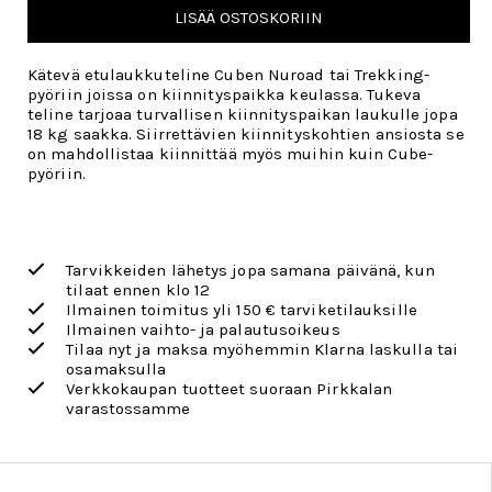
LISÄÄ OSTOSKORIIN
Kätevä etulaukkuteline Cuben Nuroad tai Trekking-
pyöriin joissa on kiinnityspaikka keulassa. Tukeva
teline tarjoaa turvallisen kiinnityspaikan laukulle jopa
18 kg saakka. Siirrettävien kiinnityskohtien ansiosta se
on mahdollistaa kiinnittää myös muihin kuin Cube-
pyöriin.
Tarvikkeiden lähetys jopa samana päivänä, kun
tilaat ennen klo 12
Ilmainen toimitus yli 150 € tarviketilauksille
Ilmainen vaihto- ja palautusoikeus
Tilaa nyt ja maksa myöhemmin Klarna laskulla tai
osamaksulla
Verkkokaupan tuotteet suoraan Pirkkalan
varastossamme