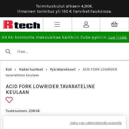
Toimituskulut alkaen 4,90€.
Ta
Ilmainen toimitus yli 150 € tarviketilauksissa.
24 kk korotonta maksuaikaa kaikkiin Cube-pyöriin.
Lue lisää.
Koti
Kaikki tuotteet
Pyörätarvikkeet
ACID FORK LOWRIDER
>
>
>
tavarateline keulaan
ACID FORK LOWRIDER TAVARATELINE
KEULAAN
Tuotenumero: 23856
Jatka vain välttämättömillä evästeillä