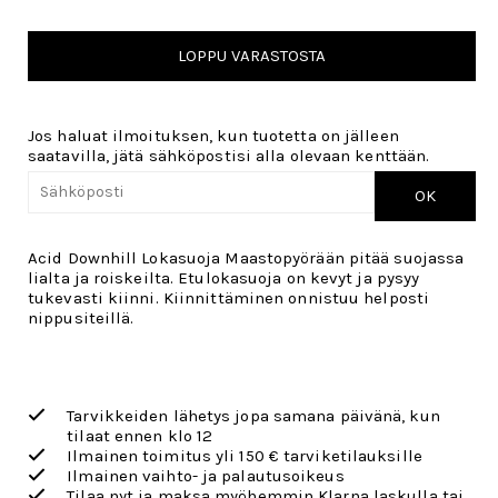
LOPPU VARASTOSTA
Jos haluat ilmoituksen, kun tuotetta on jälleen
saatavilla, jätä sähköpostisi alla olevaan kenttään.
OK
Acid Downhill Lokasuoja Maastopyörään pitää suojassa
lialta ja roiskeilta. Etulokasuoja on kevyt ja pysyy
tukevasti kiinni. Kiinnittäminen onnistuu helposti
nippusiteillä.
Tarvikkeiden lähetys jopa samana päivänä, kun
tilaat ennen klo 12
Ilmainen toimitus yli 150 € tarviketilauksille
Ilmainen vaihto- ja palautusoikeus
Tilaa nyt ja maksa myöhemmin Klarna laskulla tai