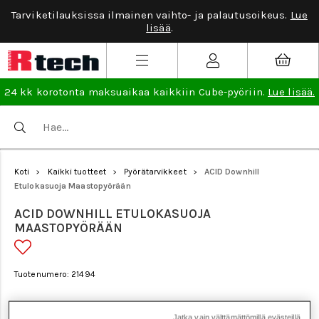
Tarviketilauksissa ilmainen vaihto- ja palautusoikeus.
Lue
lisää
.
24 kk korotonta maksuaikaa kaikkiin Cube-pyöriin.
Lue lisää.
Koti
Kaikki tuotteet
Pyörätarvikkeet
ACID Downhill
>
>
>
Etulokasuoja Maastopyörään
ACID DOWNHILL ETULOKASUOJA
MAASTOPYÖRÄÄN
Tuotenumero: 21494
Jatka vain välttämättömillä evästeillä