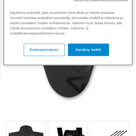
Käytämme evästeitä, jotta sivustomme toimii oikein ja voimme parantaa
sivuston toimintaa analytiikan perusteella, personoida sisältöä ja mainoksia ja
tarjota sosiaalisen median ominaisuuksia. Jaamme myös tietoja tavasta, jolla
käytät sivustoamme sosiaalisen median, mainonta- ja
analytiikkakumppaneidemme kanssa.
Evästeasetukset
Hyväksy kaikki