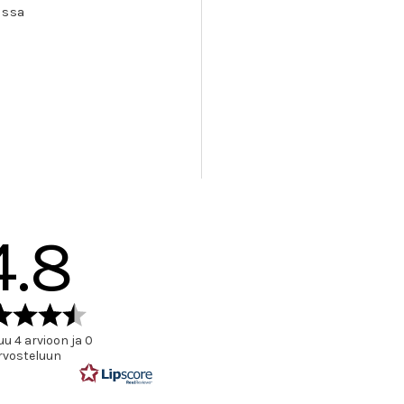
issa
4.8
Arvio
4.8
u 4 arvioon ja 0
5:sta
rvosteluun
tähdestä