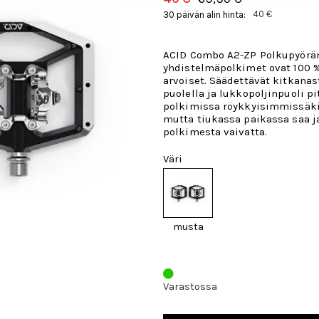
40 €
30 päivän alin hinta:
ACID Combo A2-ZP Polkupyörä
yhdistelmäpolkimet ovat 100 
arvoiset. Säädettävät kitkanast
puolella ja lukkopoljinpuoli pi
polkimissa röykkyisimmissäki
mutta tiukassa paikassa saa ja
polkimesta vaivatta.
Väri
musta
Varastossa