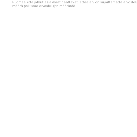
Huomaa, että jotkut asiakkaat päättävät jättää arvion kirjoittamatta arvostel
määrä poikkeaa arvostelujen määrästä.