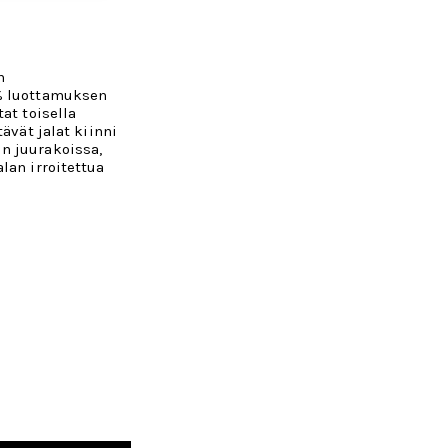
n
% luottamuksen
at toisella
tävät jalat kiinni
n juurakoissa,
lan irroitettua