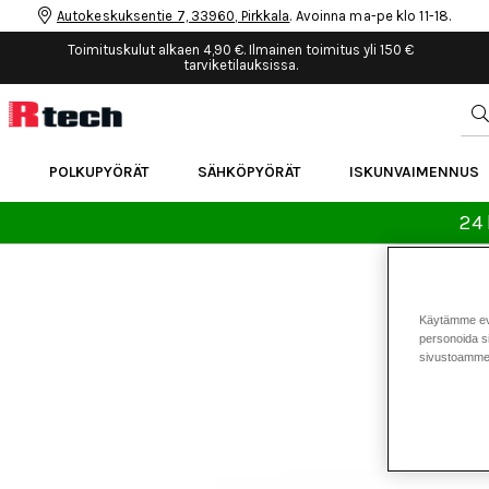
Autokeskuksentie 7, 33960, Pirkkala
. Avoinna ma-pe klo 11-18.
Toimituskulut alkaen 4,90 €. Ilmainen toimitus yli 150 €
tarviketilauksissa.
POLKUPYÖRÄT
SÄHKÖPYÖRÄT
ISKUNVAIMENNUS
24 
Käytämme eväs
personoida si
sivustoamme 