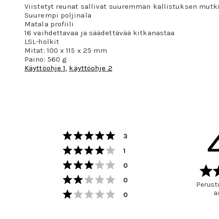
Viistetyt reunat sallivat suuremman kallistuksen mutk
Suurempi poljinala
Matala profiili
16 vaihdettavaa ja säädettävää kitkanastaa
LSL-holkit
Mitat: 100 x 115 x 25 mm
Paino: 560 g
Käyttöohje 1
,
käyttöohje 2
Arvio 5 5:sta tähdestä
Äänet
3
Arvio 4 5:sta tähdestä
Äänet
1
Arvio 3 5:sta tähdestä
Äänet
0
Arvio 2 5:sta tähdestä
Äänet
0
Perustu
Arvio 1 5:sta tähdestä
a
Äänet
0