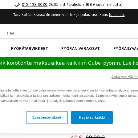
010 423 3030
(8,35 snt / puhelu + 16,69 snt / minuutti)
Tarviketilauksissa ilmainen vaihto- ja palautusoikeus
lue lisää.
PYÖRÄTARVIKKEET
PYÖRÄN VARAOSAT
PYÖRÄILYVA
kk korotonta maksuaikaa kaikkiin Cube-pyöriin.
Lue li
Jatka vain välttäm
Koti
Kaikki tuotteet
Pyörätarv
>
>
teitä, jotta sivustomme toimii oikein ja voimme parantaa sivuston toimintaa analytiikan peru
ACID COMBO A2-ZP POL
sältöä ja mainoksia ja tarjota sosiaalisen median ominaisuuksia. Jaamme myös tietoja tavasta,
Tarjous
sosiaalisen median, mainonta- ja analytiikkakumppaneidemme kanssa.
YHDISTELMÄPOLKIMET
40 €
Tuotenumero: 20729
Evästeasetukset
Hyväksy kaikki
Keskimäärä
4.8
(
äänet:
4
)
40 €
69,90 €