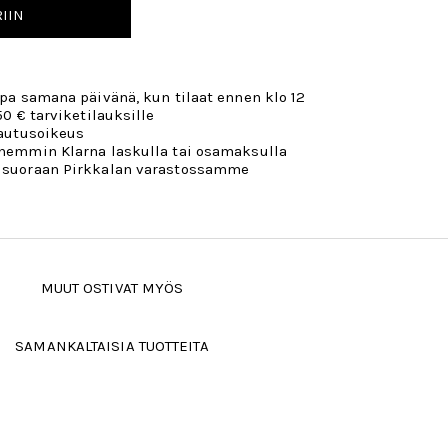
IIN
opa samana päivänä, kun tilaat ennen klo 12
50 € tarviketilauksille
lautusoikeus
öhemmin Klarna laskulla tai osamaksulla
 suoraan Pirkkalan varastossamme
MUUT OSTIVAT MYÖS
SAMANKALTAISIA TUOTTEITA