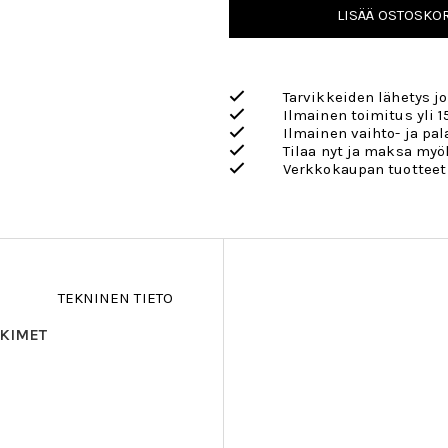
LISÄÄ OSTOSKOR
Tarvikkeiden lähetys j
Ilmainen toimitus yli 1
Ilmainen vaihto- ja pa
Tilaa nyt ja maksa my
Verkkokaupan tuotteet
TEKNINEN TIETO
KIMET