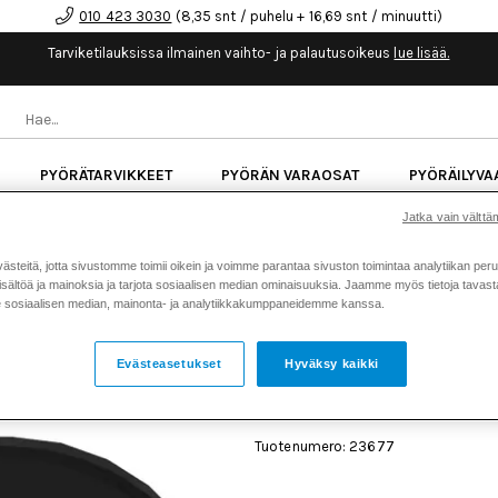
010 423 3030
(8,35 snt / puhelu + 16,69 snt / minuutti)
Tarviketilauksissa ilmainen vaihto- ja palautusoikeus
lue lisää.
PYÖRÄTARVIKKEET
PYÖRÄN VARAOSAT
PYÖRÄILYVA
Jatka vain välttäm
kk korotonta maksuaikaa kaikkiin Cube-pyöriin.
Lue li
teitä, jotta sivustomme toimii oikein ja voimme parantaa sivuston toimintaa analytiikan peru
sältöä ja mainoksia ja tarjota sosiaalisen median ominaisuuksia. Jaamme myös tietoja tavasta,
Koti
Kaikki tuotteet
Pyörän v
sosiaalisen median, mainonta- ja analytiikkakumppaneidemme kanssa.
>
>
07272 #93537
Evästeasetukset
Hyväksy kaikki
ACID CHAINGUARD IC 3.0
TREKKING KETJUSUOJA 2
#93537
Tuotenumero: 23677