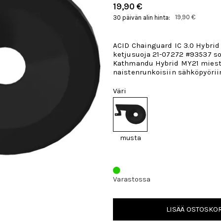
19,90 €
19,90 €
30 päivän alin hinta:
ACID Chainguard IC 3.0 Hybrid
ketjusuoja 21-07272 #93537 so
Kathmandu Hybrid MY21 miest
naistenrunkoisiin sähköpyörii
Väri
musta
Varastossa
LISÄÄ OSTOSKOR