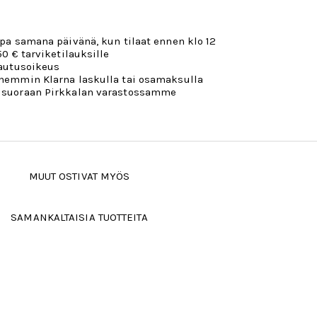
opa samana päivänä, kun tilaat ennen klo 12
50 € tarviketilauksille
lautusoikeus
öhemmin Klarna laskulla tai osamaksulla
 suoraan Pirkkalan varastossamme
MUUT OSTIVAT MYÖS
SAMANKALTAISIA TUOTTEITA