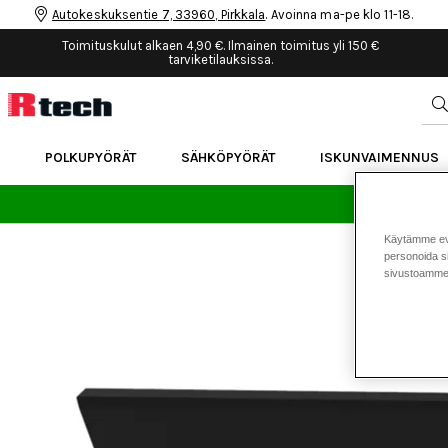
Autokeskuksentie 7, 33960, Pirkkala
. Avoinna ma-pe klo 11-18.
Toimituskulut alkaen 4,90 €. Ilmainen toimitus yli 150 €
tarviketilauksissa.
POLKUPYÖRÄT
SÄHKÖPYÖRÄT
ISKUNVAIMENNUS
24 
Käytämme eväs
personoida si
sivustoamme 