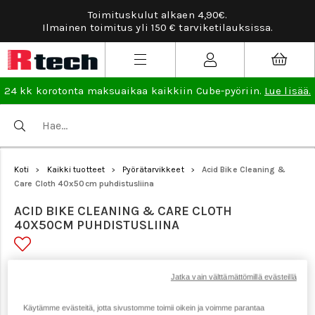
90€.
Tarviketilauksissa ilmainen vaihto- ja p
etilauksissa.
lisää
.
24 kk korotonta maksuaikaa kaikkiin Cube-pyöriin.
Lue lisää.
Koti
Kaikki tuotteet
Pyörätarvikkeet
Acid Bike Cleaning &
>
>
>
Care Cloth 40x50cm puhdistusliina
ACID BIKE CLEANING & CARE CLOTH
40X50CM PUHDISTUSLIINA
Tuotenumero: 21319
Jatka vain välttämättömillä evästeillä
Käytämme evästeitä, jotta sivustomme toimii oikein ja voimme parantaa