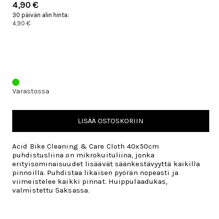
4,90 €
30 päivän alin hinta:
4,90 €
Varastossa
LISÄÄ OSTOSKORIIN
Acid Bike Cleaning & Care Cloth 40x50cm
puhdistusliina on mikrokuituliina, jonka
erityisominaisuudet lisäävät säänkestävyyttä kaikilla
pinnoilla. Puhdistaa likaisen pyörän nopeasti ja
viimeistelee kaikki pinnat. Huippulaadukas,
valmistettu Saksassa.