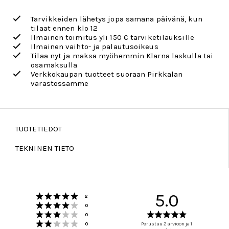
Tarvikkeiden lähetys jopa samana päivänä, kun
tilaat ennen klo 12
Ilmainen toimitus yli 150 € tarviketilauksille
Ilmainen vaihto- ja palautusoikeus
Tilaa nyt ja maksa myöhemmin Klarna laskulla tai
osamaksulla
Verkkokaupan tuotteet suoraan Pirkkalan
varastossamme
TUOTETIEDOT
TEKNINEN TIETO
Arvio 5 5:sta tähdestä
5.0
Äänet
2
Arvio 4 5:sta tähdestä
Äänet
0
Arvio 3 5:sta tähdestä
Arvio
Äänet
0
Arvio 2 5:sta tähdestä
5.0
Äänet
0
Perustuu 2 arvioon ja 1