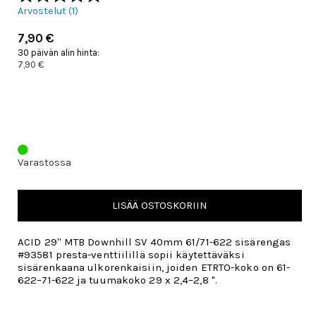
Arvostelut (
1
)
7,90 €
30 päivän alin hinta:
7,90 €
Varastossa
LISÄÄ OSTOSKORIIN
ACID 29'' MTB Downhill SV 40mm 61/71-622 sisärengas
#93581 presta-venttiilillä sopii käytettäväksi
sisärenkaana ulkorenkaisiin, joiden ETRTO-koko on 61-
622–71-622 ja tuumakoko 29 x 2,4–2,8 ".