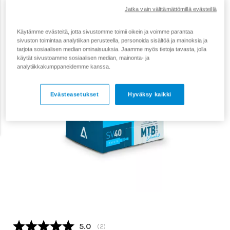
Jatka vain välttämättömillä evästeillä
Käytämme evästeitä, jotta sivustomme toimii oikein ja voimme parantaa
sivuston toimintaa analytiikan perusteella, personoida sisältöä ja mainoksia ja
tarjota sosiaalisen median ominaisuuksia. Jaamme myös tietoja tavasta, jolla
käytät sivustoamme sosiaalisen median, mainonta- ja
analytiikkakumppaneidemme kanssa.
Evästeasetukset
Hyväksy kaikki
Keskimääräinen luokitus:
5.0
(
äänet:
2
)