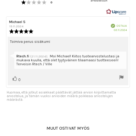
Arvio 1 5:sta tähdestä
arvosteluun
5:sta
Äänet
0
tähdestä
Arvostelun
Michael S
Arvostelun
Vahvistettu
kirjoittaja:
päivämäärä:
OSTAJA
19.11.2024
Ostok
03.11.2024
Arvostelun
päivä
luokitus:
5.0
Arvostelun
Toimiva perus sisäkumi
5:sta
teksti:
tähdestä
Vastaa:
Rtech.fi
:
Moi Michael! Kiitos tuotearvostelustasi ja
(21.11.2024)
mukava kuulla, että olet tyytyväinen tilaamaasi tuotteeseen!
Terveisin Rtech / Ville
Äänestä
Ääni(et)
0
ylöspäin
Huomaa, että jotkut asiakkaat päättävät jättää arvion kirjoittamatta
arvostelua, ja tämän vuoksi arvioiden määrä poikkeaa arvostelujen
määrästä.
MUUT OSTIVAT MYÖS