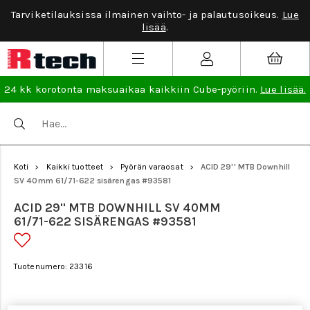
Tarviketilauksissa ilmainen vaihto- ja palautusoikeus.
Lue
lisää
.
24 kk korotonta maksuaikaa kaikkiin Cube-pyöriin.
Lue lisää.
Koti
Kaikki tuotteet
Pyörän varaosat
ACID 29'' MTB Downhill
>
>
>
SV 40mm 61/71-622 sisärengas #93581
ACID 29'' MTB DOWNHILL SV 40MM
61/71-622 SISÄRENGAS #93581
Tuotenumero: 23316