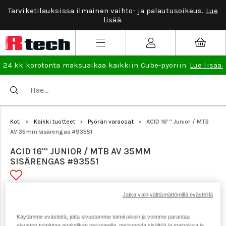
Tarviketilauksissa ilmainen vaihto- ja palautusoikeus.
Lue
lisää
.
24 kk korotonta maksuaikaa kaikkiin Cube-pyöriin.
Lue lisää.
Koti
Kaikki tuotteet
Pyörän varaosat
ACID 16''' Junior / MTB
>
>
>
AV 35mm sisärengas #93551
ACID 16''' JUNIOR / MTB AV 35MM
SISÄRENGAS #93551
Tuotenumero: 21794
Jatka vain välttämättömillä evästeillä
Käytämme evästeitä, jotta sivustomme toimii oikein ja voimme parantaa
sivuston toimintaa analytiikan perusteella, personoida sisältöä ja mainoksia ja