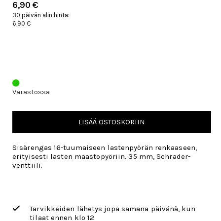
6,90 €
30 päivän alin hinta:
6,90 €
Varastossa
LISÄÄ OSTOSKORIIN
Sisärengas 16-tuumaiseen lastenpyörän renkaaseen,
erityisesti lasten maastopyöriin. 35 mm, Schrader-
venttiili.
Tarvikkeiden lähetys jopa samana päivänä, kun
tilaat ennen klo 12