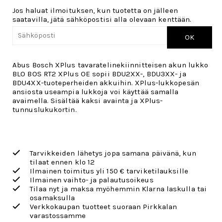
Jos haluat ilmoituksen, kun tuotetta on jälleen
saatavilla, jätä sähköpostisi alla olevaan kenttään.
OK
Abus Bosch XPlus tavaratelinekiinnitteisen akun lukko
BLO BOS RT2 XPlus OE sopii BDU2XX-, BDU3XX- ja
BDU4XX-tuoteperheiden akkuihin. XPlus-lukkopesän
ansiosta useampia lukkoja voi käyttää samalla
avaimella. Sisältää kaksi avainta ja XPlus-
tunnuslukukortin.
Tarvikkeiden lähetys jopa samana päivänä, kun
tilaat ennen klo 12
Ilmainen toimitus yli 150 € tarviketilauksille
Ilmainen vaihto- ja palautusoikeus
Tilaa nyt ja maksa myöhemmin Klarna laskulla tai
osamaksulla
Verkkokaupan tuotteet suoraan Pirkkalan
varastossamme