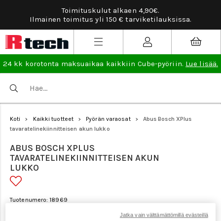
Toimituskulut alkaen 4,90€.
Tarv
Ilmainen toimitus yli 150 € tarviketilauksissa.
24 kk korotonta maksuaikaa kaikkiin Cube-pyöriin.
Lue lisää.
Koti
Kaikki tuotteet
Pyörän varaosat
Abus Bosch XPlus
>
>
>
tavaratelinekiinnitteisen akun lukko
ABUS BOSCH XPLUS
TAVARATELINEKIINNITTEISEN AKUN
LUKKO
Tuotenumero: 18969
Jatka vain välttämättömillä evästeillä