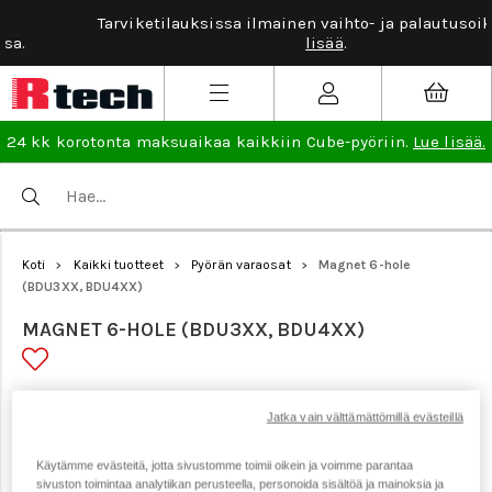
Tarviketilauksissa ilmainen vaihto- ja palautusoikeus.
Lue
lisää
.
24 kk korotonta maksuaikaa kaikkiin Cube-pyöriin.
Lue lisää.
Koti
Kaikki tuotteet
Pyörän varaosat
Magnet 6-hole
>
>
>
(BDU3XX, BDU4XX)
MAGNET 6-HOLE (BDU3XX, BDU4XX)
Tuotenumero: 20782
Jatka vain välttämättömillä evästeillä
Käytämme evästeitä, jotta sivustomme toimii oikein ja voimme parantaa
sivuston toimintaa analytiikan perusteella, personoida sisältöä ja mainoksia ja