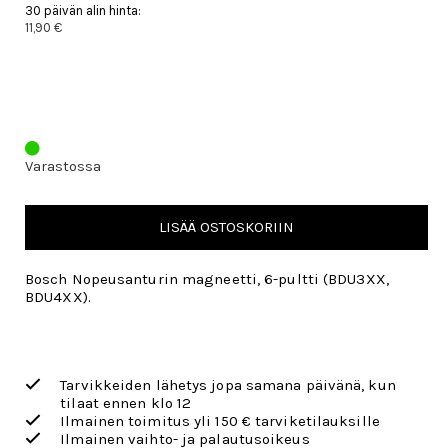
30 päivän alin hinta:
11,90 €
Varastossa
LISÄÄ OSTOSKORIIN
Bosch Nopeusanturin magneetti, 6-pultti (BDU3XX,
BDU4XX).
Tarvikkeiden lähetys jopa samana päivänä, kun
tilaat ennen klo 12
Ilmainen toimitus yli 150 € tarviketilauksille
Ilmainen vaihto- ja palautusoikeus