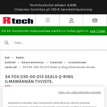
Toimituskulut alkaen 4,90€.
Ilmainen toimitus yli 150 € tarviketilauksissa.
24 kk korotonta maksuaikaa kaikkiin Cube-pyöriin.
Lue lisää.
Koti
Kaikki
>
tuotteet
Iskunvaimennus
Varaosat
Joustokeulan
>
>
>
varaosat
34 FOX 035-00-213 Seals Q-Ring ilmamännän tiiviste.
>
34 FOX 035-00-213 SEALS Q-RING
ILMAMÄNNÄN TIIVISTE.
Jatka vain välttämättömillä evästeillä
Tuotenumero: 18200
Käytämme evästeitä, jotta sivustomme toimii oikein ja voimme parantaa
sivuston toimintaa analytiikan perusteella, personoida sisältöä ja mainoksia ja