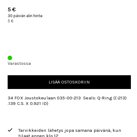
5 €
30 päivän alin hinta:
5 €
Varastossa
LISÄÄ OSTOSKORIIN
34 FOX Joustokeulaan 035-00-213 Seals: Q-Ring ((-213)
.139 C.S. X 0.921 ID)
Tarvikkeiden lähetys jopa samana päivänä, kun
tilaat ennen klo 12