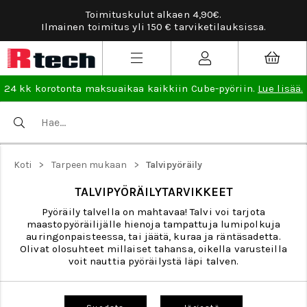
Toimituskulut alkaen 4,90€.
Ilmainen toimitus yli 150 € tarviketilauksissa.
24 kk korotonta maksuaikaa kaikkiin Cube-pyöriin.
Lue lisää.
>
>
Koti
Tarpeen mukaan
Talvipyöräily
TALVIPYÖRÄILYTARVIKKEET
Pyöräily talvella on mahtavaa! Talvi voi tarjota
maastopyöräilijälle hienoja tampattuja lumipolkuja
auringonpaisteessa, tai jäätä, kuraa ja räntäsadetta.
Olivat olosuhteet millaiset tahansa, oikella varusteilla
voit nauttia pyöräilystä läpi talven.