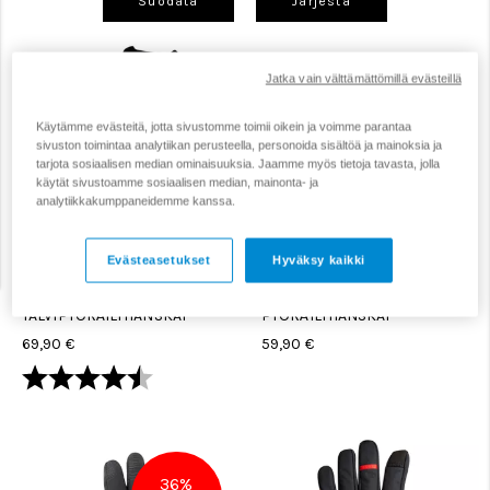
Suodata
Järjestä
Jatka vain välttämättömillä evästeillä
Käytämme evästeitä, jotta sivustomme toimii oikein ja voimme parantaa
sivuston toimintaa analytiikan perusteella, personoida sisältöä ja mainoksia ja
tarjota sosiaalisen median ominaisuuksia. Jaamme myös tietoja tavasta, jolla
käytät sivustoamme sosiaalisen median, mainonta- ja
analytiikkakumppaneidemme kanssa.
Evästeasetukset
Hyväksy kaikki
FOX RACING DEFEND
SHIMANO INFINIUM™
PRO WINTER
PRIMALOFT® 2X2
TALVIPYÖRÄILYHANSKAT
PYÖRÄILYHANSKAT
69,90 €
59,90 €
Arvio:
4.5 5:sta tähdestä
36%