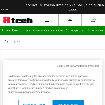
Tarviketilauksissa ilmainen vaihto- ja palautusoikeus.
Lue
lisää
.
24 kk korotonta maksuaikaa kaikkiin Cube-pyöriin.
Lue lisää.
Jatka vain välttämättömillä evästeillä
Käytämme evästeitä, jotta sivustomme toimii oikein ja voimme parantaa
Loppu varastosta
sivuston toimintaa analytiikan perusteella, personoida sisältöä ja mainoksia ja
tarjota sosiaalisen median ominaisuuksia. Jaamme myös tietoja tavasta, jolla
käytät sivustoamme sosiaalisen median, mainonta- ja
analytiikkakumppaneidemme kanssa.
LOPPU VARASTOSTA
Evästeasetukset
Hyväksy kaikki