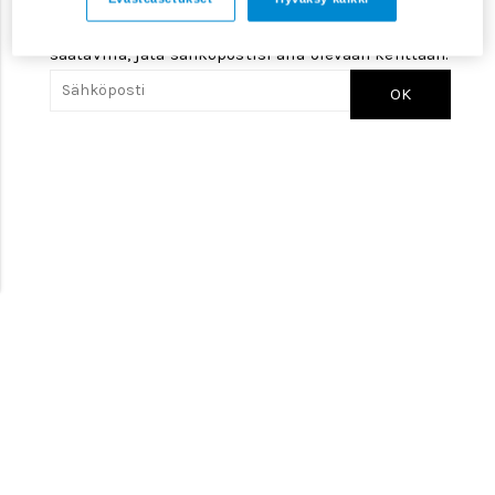
Jos haluat ilmoituksen, kun tuotetta on jälleen
saatavilla, jätä sähköpostisi alla olevaan kenttään.
OK