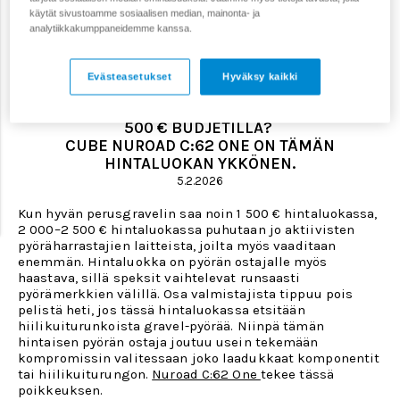
käytät sivustoamme sosiaalisen median, mainonta- ja
analytiikkakumppaneidemme kanssa.
>
>
Koti
Blogi
Hiilikuiturunkoinen gravel-pyörä 2 000–2
500 € budjetilla
Evästeasetukset
Hyväksy kaikki
HIILIKUITURUNKOINEN GRAVEL-PYÖRÄ 2 000–2
500 € BUDJETILLA?
CUBE NUROAD C:62 ONE ON TÄMÄN
HINTALUOKAN YKKÖNEN.
5.2.2026
Kun hyvän perusgravelin saa noin 1 500 € hintaluokassa,
2 000–2 500 € hintaluokassa puhutaan jo aktiivisten
pyöräharrastajien laitteista, joilta myös vaaditaan
enemmän. Hintaluokka on pyörän ostajalle myös
haastava, sillä speksit vaihtelevat runsaasti
pyörämerkkien välillä. Osa valmistajista tippuu pois
pelistä heti, jos tässä hintaluokassa etsitään
hiilikuiturunkoista gravel-pyörää. Niinpä tämän
hintaisen pyörän ostaja joutuu usein tekemään
kompromissin valitessaan joko laadukkaat komponentit
tai hiilikuiturungon.
Nuroad C:62 One
tekee tässä
poikkeuksen.