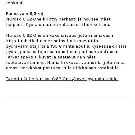
renkaat.
Paino vain 9,3 kg
Nuroad C:62 One kiihtyy herkästi ja nousee mäet
helposti. Pyörä on tuntumaltaan erittäin ketterä.
Nuroad C:62 One on kokonaisuus, jota ei ainakaan
kirjoitushetkellä ole saatavilla tunnetuilta
pyörävalmistajilta 2 199 € hintalapulla. Kyseessä on siis
pyörä, jonka ostaja saa rahoilleen parhaan vastineen.
Tarkat speksit, kuvat ja saatavuuden näet
tuotesivuiltamme. Nämä liikkuvat vauhdilla, joten tilaa
omasi verkkokaupasta tai tule Pirkkalaan ostoksille!
Tutustu Cube Nuroad C:62 One gravel-pyörään täällä.