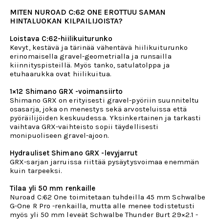
MITEN NUROAD C:62 ONE EROTTUU SAMAN
HINTALUOKAN KILPAILIJOISTA?
Loistava C:62-hiilikuiturunko
Kevyt, kestävä ja tärinää vähentävä hiilikuiturunko
erinomaisella gravel-geometrialla ja runsailla
kiinnityspisteillä. Myös tanko, satulatolppa ja
etuhaarukka ovat hiilikuitua.
1×12 Shimano GRX -voimansiirto
Shimano GRX on erityisesti gravel-pyöriin suunniteltu
osasarja, joka on menestys sekä arvosteluissa että
pyöräilijöiden keskuudessa. Yksinkertainen ja tarkasti
vaihtava GRX-vaihteisto sopii täydellisesti
monipuoliseen gravel-ajoon.
Hydrauliset Shimano GRX -levyjarrut
GRX-sarjan jarruissa riittää pysäytysvoimaa enemmän
kuin tarpeeksi.
Tilaa yli 50 mm renkaille
Nuroad C:62 One toimitetaan tuhdeilla 45 mm Schwalbe
G-One R Pro -renkailla, mutta alle menee todistetusti
myös yli 50 mm leveät Schwalbe Thunder Burt 29×2.1 -