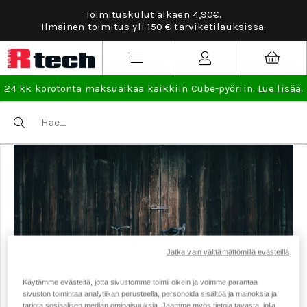
Toimituskulut alkaen 4,90€.
Ilmainen toimitus yli 150 € tarviketilauksissa.
24 kk korotonta maksuaikaa kaikkiin Cube-pyöriin.
Lue lisää.
Jatka vain välttämättömillä evästeillä
Käytämme evästeitä, jotta sivustomme toimii oikein ja voimme parantaa
sivuston toimintaa analytiikan perusteella, personoida sisältöä ja mainoksia ja
tarjota sosiaalisen median ominaisuuksia. Jaamme myös tietoja tavasta, jolla